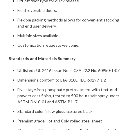
Lift off door type for quick release
Field reversible doors.
Flexible packing methods allows for convenient stocking
and end user delivery.
Multiple sizes available.
Customization requests welcome.
Standards and Materials Summary
UL listed : UL 2416 Issue No.2, CSA 22.2 No. 60950-1-07
Dimensions conform to EIA-310E, IEC-60297-1,2
Five stage iron-phosphate pretreatment with textured
powder coat finish, tested to 500 hours salt spray under
ASTM-D610-01 and ASTM-B117
Standard color is low gloss textured black
Premium grade Hot and Cold rolled steel sheet