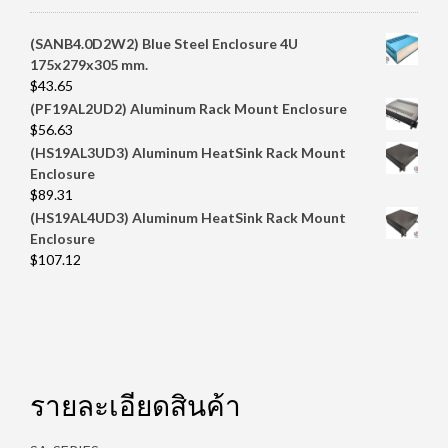
(SANB4.0D2W2) Blue Steel Enclosure 4U
175x279x305 mm.
$
43.65
(PF19AL2UD2) Aluminum Rack Mount Enclosure
$
56.63
(HS19AL3UD3) Aluminum HeatSink Rack Mount
Enclosure
$
89.31
(HS19AL4UD3) Aluminum HeatSink Rack Mount
Enclosure
$
107.12
รายละเอียดสินค้า