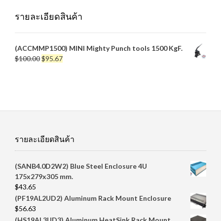
รายละเอียดสินค้า
(ACCMMP1500) MINI Mighty Punch tools 1500 KgF.
Original
Current
$
100.00
$
95.67
price
price
was:
is:
$100.00.
$95.67.
รายละเอียดสินค้า
(SANB4.0D2W2) Blue Steel Enclosure 4U
175x279x305 mm.
$
43.65
(PF19AL2UD2) Aluminum Rack Mount Enclosure
$
56.63
(HS19AL3UD3) Aluminum HeatSink Rack Mount