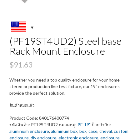
(PF19ST4UD2) Steel base
Rack Mount Enclosure
$
91.63
Whether you need a top quality enclosure for your home
stereo or production line test fixture, our 19” enclosures
provide the perfect solution.
สินค้าหมดแล้ว
Product Code:
840176400774
รหัสสินค้า:
PF19ST4UD2
หมวดหมู่:
PF-19"
ป้ายกำกับ:
aluminium enclosure
,
aluminum box
,
box
,
case
,
cheval
,
custom
enclosure
,
diy enclosure
,
electronic enclosure
,
enclosure
,