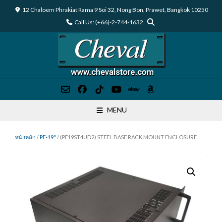
Skip
12 Chaloem Phrakiat Rama 9 Soi 32, Nong Bon, Prawet, Bangkok 10250
to
Call Us: (+66)-2-744-1632
content
MENU
หน้าหลัก
/
PF-19"
/ (PF19ST4UD2) STEEL BASE RACK MOUNT ENCLOSURE