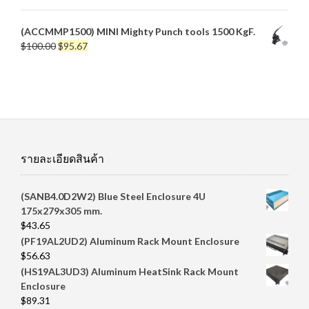
(ACCMMP1500) MINI Mighty Punch tools 1500 KgF.
Original
Current
$
100.00
$
95.67
price
price
was:
is:
$100.00.
$95.67.
รายละเอียดสินค้า
(SANB4.0D2W2) Blue Steel Enclosure 4U
175x279x305 mm.
$
43.65
(PF19AL2UD2) Aluminum Rack Mount Enclosure
$
56.63
(HS19AL3UD3) Aluminum HeatSink Rack Mount
Enclosure
$
89.31