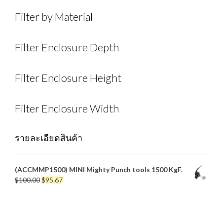
Filter by Material
Filter Enclosure Depth
Filter Enclosure Height
Filter Enclosure Width
รายละเอียดสินค้า
(ACCMMP1500) MINI Mighty Punch tools 1500 KgF.
Original
Current
$
100.00
$
95.67
price
price
was:
is:
$100.00.
$95.67.