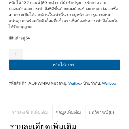
หนักได้ 132 ปอนด์ (60 กก.) เราได้ปรับปรุงการรักษาความ
ปลอดภัยและการเข้าถึงที่ดีขึ้นด้วยแผงด้านข้างแบบแกว่งออกซึ่ง
สามารถเปิดได้จากด้านในเท่านั้น ประตูหน้าเจาะรูความหนา
แน่นสูงมาพร้อมกับตัวล็อคที่แข็งแรงเพื่อป้องกันการเข้าถึงโดยไม่
ได้รับอนุญาต
มีสินค้าอยู่ 54
จำนวน
Wall
Rack
หยิบใส่ตะกร้า
9U
454
x
รหัสสินค้า:
AOPWM9U
หมวดหมู่:
Wallbox
ป้ายกำกับ:
Wallbox
600
x
450
mm.
รายละเอียดเพิ่มเติม
ข้อมูลเพิ่มเติม
บทวิจารณ์ (0)
Maximum
weight
รายละเอียดเพิ่มเติม
carry