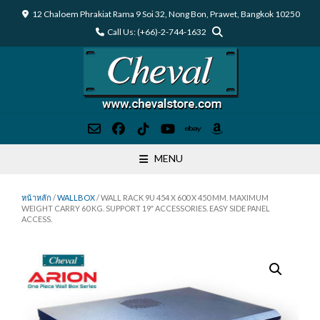
Skip
12 Chaloem Phrakiat Rama 9 Soi 32, Nong Bon, Prawet, Bangkok 10250
to
Call Us: (+66)-2-744-1632
content
MENU
หน้าหลัก
/
WALLBOX
/ WALL RACK 9U 454 X 600 X 450 MM. MAXIMUM
WEIGHT CARRY 60 KG. SUPPORT 19″ ACCESSORIES. EASY SIDE PANEL
ACCESS.