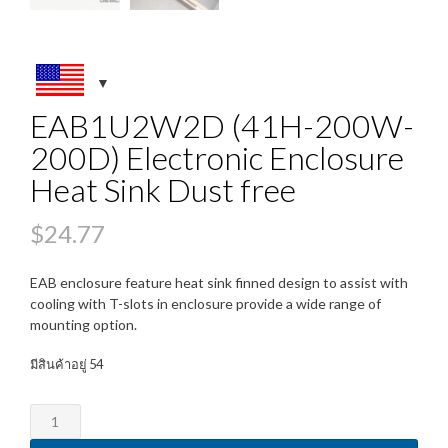
EAB1U2W2D (41H-200W-
200D) Electronic Enclosure
Heat Sink Dust free
$
24.77
EAB enclosure feature heat sink finned design to assist with
cooling with T-slots in enclosure provide a wide range of
mounting option.
มีสินค้าอยู่ 54
จำนวน
EAB1U2W2D