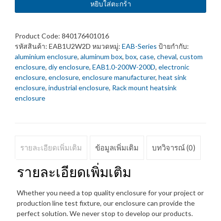
(41H-
หยิบใส่ตะกร้า
200W-
200D)
Electronic
Product Code:
840176401016
Enclosure
รหัสสินค้า:
EAB1U2W2D
หมวดหมู่:
EAB-Series
ป้ายกำกับ:
Heat
aluminium enclosure
,
aluminum box
,
box
,
case
,
cheval
,
custom
Sink
enclosure
,
diy enclosure
,
EAB1.0-200W-200D
,
electronic
Dust
enclosure
,
enclosure
,
enclosure manufacturer
,
heat sink
free
enclosure
,
industrial enclosure
,
Rack mount heatsink
ชิ้น
enclosure
รายละเอียดเพิ่มเติม
ข้อมูลเพิ่มเติม
บทวิจารณ์ (0)
รายละเอียดเพิ่มเติม
Whether you need a top quality enclosure for your project or
production line test fixture, our enclosure can provide the
perfect solution. We never stop to develop our products.