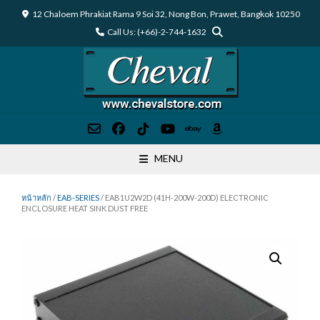
Skip
12 Chaloem Phrakiat Rama 9 Soi 32, Nong Bon, Prawet, Bangkok 10250
to
Call Us: (+66)-2-744-1632
content
MENU
หน้าหลัก
/
EAB-SERIES
/ EAB1U2W2D (41H-200W-200D) ELECTRONIC
ENCLOSURE HEAT SINK DUST FREE