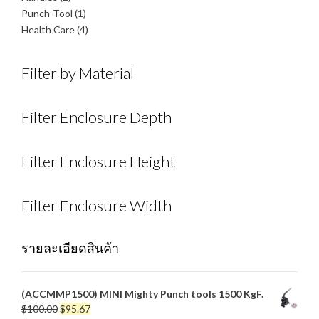
สินค้า
1
Punch-Tool
1
สินค้า
4
Health Care
4
สินค้า
Filter by Material
Filter Enclosure Depth
Filter Enclosure Height
Filter Enclosure Width
รายละเอียดสินค้า
(ACCMMP1500) MINI Mighty Punch tools 1500 KgF.
Original
Current
$
100.00
$
95.67