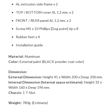
AL extrusion side frame x 2
TOP / BOTTOM cover AL 1.2 mm. x 2
FRONT / REAR panel AL 1.2 mm. x 2
Screw M5 x 10 Phillips [Dog point] tip x 8
Rubber feet x 4
Installation guide
Material:
Aluminum
Color:
External paint (BLACK powder coat color)
Dimension:
External Dimension:
Height 41 x Width 200 x Deep 200 mm.
Internal Dimension (Internal space estimate):
Height 32 x
Width 160 x Deep 196 mm.
Chassis:
1 T-Slot.
Weight:
780g. (Estimate)