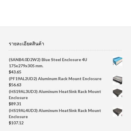
price
price
was:
is:
$100.00.
$95.67.
รายละเอียดสินค้า
(SANB4.0D2W2) Blue Steel Enclosure 4U
175x279x305 mm.
$
43.65
(PF19AL2UD2) Aluminum Rack Mount Enclosure
$
56.63
(HS19AL3UD3) Aluminum HeatSink Rack Mount
Enclosure
$
89.31
(HS19AL4UD3) Aluminum HeatSink Rack Mount
Enclosure
$
107.12