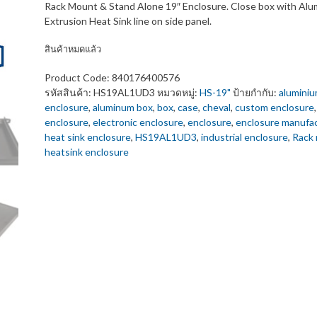
Rack Mount & Stand Alone 19″ Enclosure. Close box with Al
Extrusion Heat Sink line on side panel.
สินค้าหมดแล้ว
Product Code:
840176400576
รหัสสินค้า:
HS19AL1UD3
หมวดหมู่:
HS-19"
ป้ายกำกับ:
alumini
enclosure
,
aluminum box
,
box
,
case
,
cheval
,
custom enclosure
enclosure
,
electronic enclosure
,
enclosure
,
enclosure manufac
heat sink enclosure
,
HS19AL1UD3
,
industrial enclosure
,
Rack
heatsink enclosure