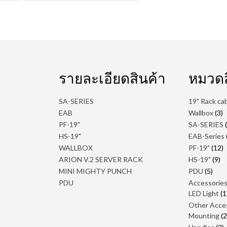
รายละเอียดสินค้า
หมวดส
SA-SERIES
19" Rack ca
3
EAB
Wallbox
3
สิ
PF-19"
SA-SERIES
HS-19"
EAB-Series
1
WALLBOX
PF-19"
12
ส
9
ARION V.2 SERVER RACK
HS-19"
9
สิ
5
MINI MIGHTY PUNCH
PDU
5
สินค้
PDU
Accessorie
LED Light
1
Other Acce
Mounting
2