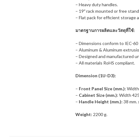
– Heavy duty handles.
– 19″ rack mounted or free stand
– Flat pack for efficient storage 
มาตรฐานการผลิตและวัสดุที่ใช้:
– Dimensions conform to IEC-60 
– Aluminum & Aluminum extrusio
– Designed and manufactured u
– All materials RoHS compliant.
Dimension (1U-D3):
–
Front Panel Size (mm.):
Width
–
Cabinet Size (mm.):
Width 425
–
Handle Height (mm.):
38 mm. 
Weight:
2200 g.