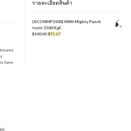
รายละเอียดสินค้า
(ACCMMP1500) MINI Mighty Punch
tools 1500 KgF.
Original
Current
$
100.00
$
95.67
price
price
was:
is:
closures
$100.00.
$95.67.
ny
res have
it.