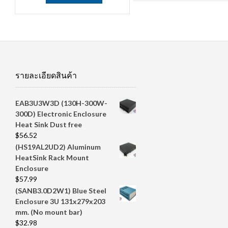
รายละเอียดสินค้า
EAB3U3W3D (130H-300W-
300D) Electronic Enclosure
Heat Sink Dust free
$
56.52
(HS19AL2UD2) Aluminum
HeatSink Rack Mount
Enclosure
$
57.99
(SANB3.0D2W1) Blue Steel
Enclosure 3U 131x279x203
mm. (No mount bar)
$
32.98