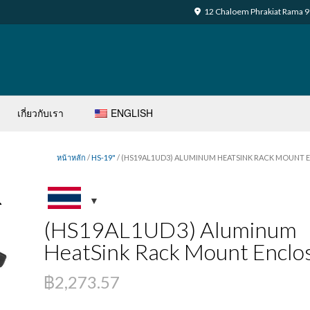
12 Chaloem Phrakiat Rama 9 
เกี่ยวกับเรา
ENGLISH
หน้าหลัก
/
HS-19"
/ (HS19AL1UD3) ALUMINUM HEATSINK RACK MOUNT
(HS19AL1UD3) Aluminum
HeatSink Rack Mount Enclo
฿
2,273.57