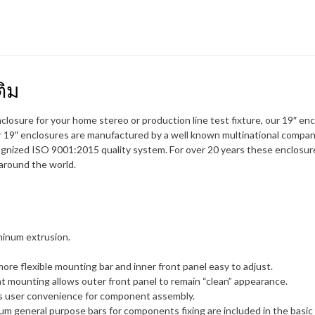
ติม
losure for your home stereo or production line test fixture, our 19″ en
r 19″ enclosures are manufactured by a well known multinational compa
cognized ISO 9001:2015 quality system. For over 20 years these enclosu
 around the world.
minum extrusion.
more flexible mounting bar and inner front panel easy to adjust.
t mounting allows outer front panel to remain “clean” appearance.
s user convenience for component assembly.
m general purpose bars for components fixing are included in the basic k